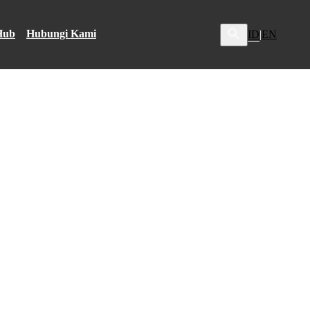
Hub
Hubungi Kami
ID
EN
|