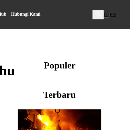
Hub
Hubungi Kami
ID
EN
|
Populer
ahu
Terbaru