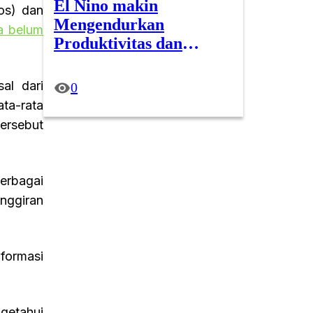
El Nino makin
os) dan
Mengendurkan
a belum
Produktivitas dan
Membebani Dompet
Pekerja
al dari
0
ta-rata
ersebut
berbagai
inggiran
formasi
getahui