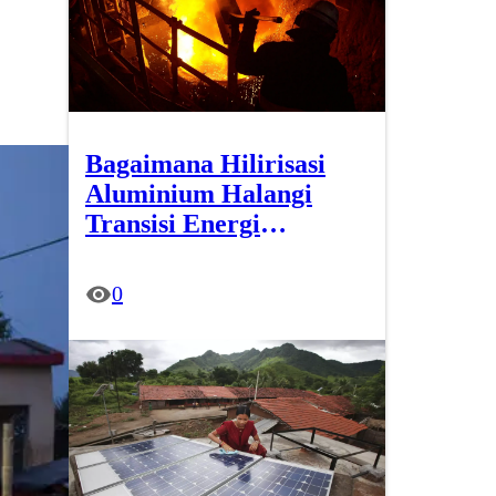
Bagaimana Hilirisasi
Aluminium Halangi
Transisi Energi
Terbarukan?
0