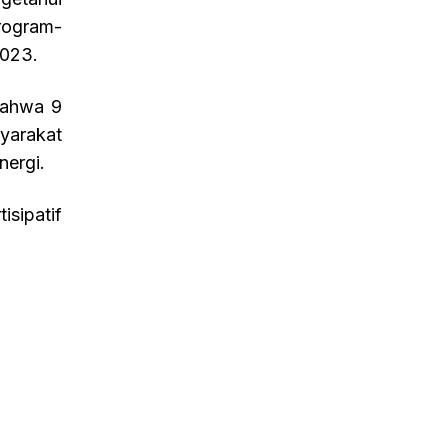
rogram-
2023.
bahwa 9
yarakat
nergi.
isipatif