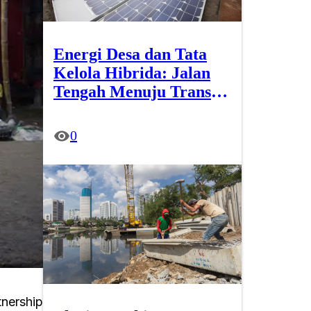
Energi Desa dan Tata
Kelola Hibrida: Jalan
Tengah Menuju Transisi
Energi Berkeadilan
0
tnership