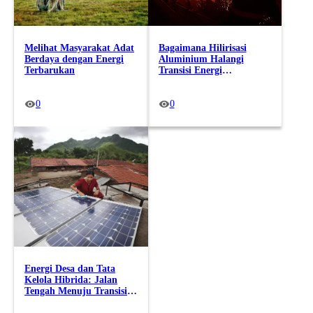
Melihat Masyarakat Adat
Bagaimana Hilirisasi
Berdaya dengan Energi
Aluminium Halangi
Terbarukan
Transisi Energi
Terbarukan?
0
0
Energi Desa dan Tata
Kelola Hibrida: Jalan
Tengah Menuju Transisi
Energi Berkeadilan