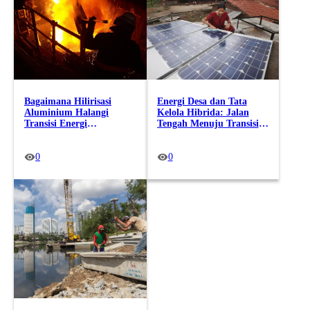
Bagaimana Hilirisasi
Energi Desa dan Tata
Aluminium Halangi
Kelola Hibrida: Jalan
Transisi Energi
Tengah Menuju Transisi
Terbarukan?
Energi Berkeadilan
0
0