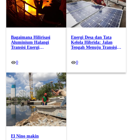
Bagaimana Hilirisasi
Energi Desa dan Tata
Aluminium Halangi
Kelola Hibrida: Jalan
Transisi Energi
Tengah Menuju Transisi
Terbarukan?
Energi Berkeadilan
0
0
El Nino makin